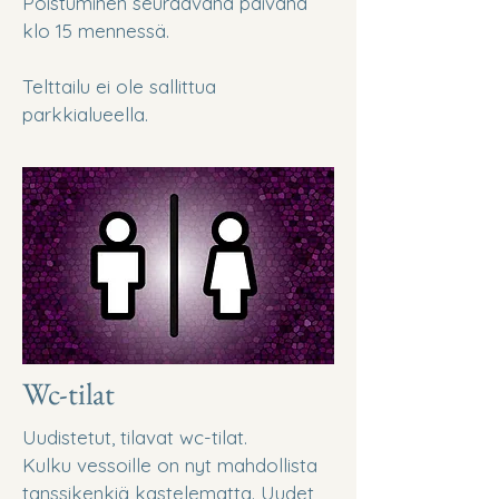
Poistuminen seuraavana päivänä
klo 15 mennessä.
Telttailu ei ole sallittua
parkkialueella.
Wc-tilat
Uudistetut, tilavat wc-tilat.
Kulku vessoille on nyt mahdollista
tanssikenkiä kastelematta. Uudet