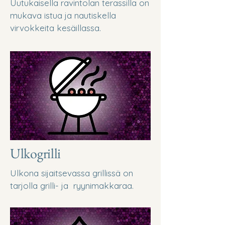
Uutukaisella ravintolan terassilla on
mukava istua ja nautiskella
virvokkeita kesäillassa.
Ulkogrilli
Ulkona sijaitsevassa grillissä on
tarjolla grilli- ja ryynimakkaraa.