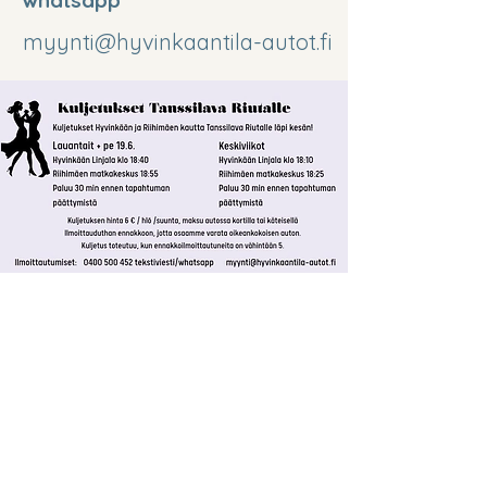
whatsapp
myynti@hyvinkaantila-autot.fi