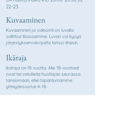
22-23
Kuvaaminen
Kuvaaminen ja videointi on luvalla
sallittua tiloissamme. Luvan voi kysyä
järjestyksenvalvojalta tanssi-iltaisin.
Ikäraja
Ikäraja on 18 vuotta. Alle 18-vuotiaat
ovat tervetulleita huoltajan seurassa
tanssimaan, ellei tapahtumamme
yhteydessä lue K-18.
Ohjelman muutokset /
lisäykset ovat
mahdollisia!
Pidätämme oikeuden mahdollisiin