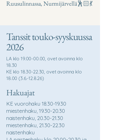
Ruusulinnassa, Nurmijärvellä🕺🏻💃
Tanssit touko-syyskuussa
2026
LA klo
19.00-00.00
, ovet avoinna klo
18.30
KE klo 18.30-22.30, ovet avoinna klo
18.00 (3.6.-12.8.26)
Hakuajat
KE vuorohaku
18.30-19.30
miestenhaku,
19.30-20.30
naistenhaku,
20.30-21.30
miestenhaku,
21.30-22.30
naistenhaku
LA naistenhaku klo 20.00-20.30 ja