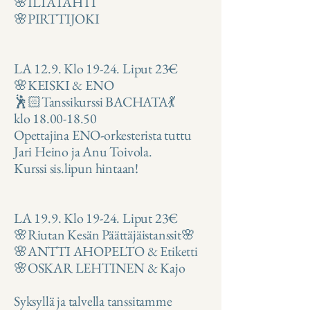
🌸ILTATAHTI
🌸PIRTTIJOKI
LA 12.9. Klo 19-24. Liput 23€
🌸KEISKI & ENO
🕺🏻Tanssikurssi BACHATA💃
klo
18.00-18.50
Opettajina ENO-orkesterista tuttu
Jari Heino ja Anu Toivola.
Kurssi sis.lipun hintaan!
LA 19.9. Klo 19-24. Liput 23€
🌸Riutan Kesän Päättäjäistanssit🌸
🌸ANTTI AHOPELTO & Etiketti
🌸OSKAR LEHTINEN & Kajo
Syksyllä ja talvella tanssitamme